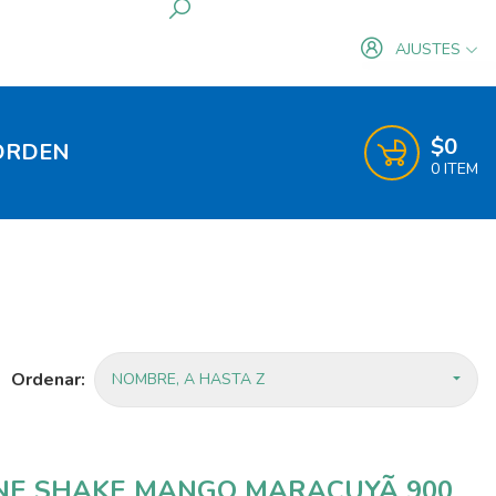
AJUSTES
Mi cuenta
Pagos
$0
ORDEN
0 ITEM
Registrarse
Ordenar:
NOMBRE, A HASTA Z
E SHAKE MANGO MARACUYÃ 900