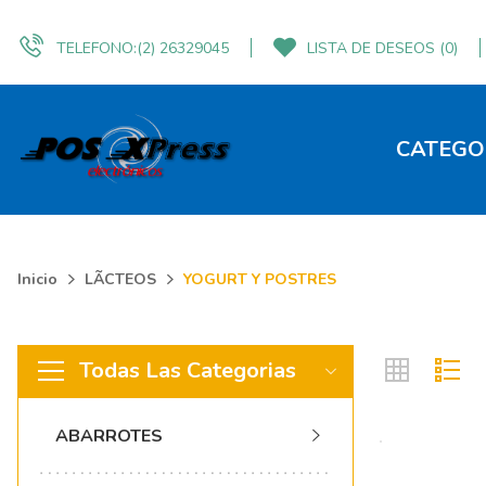
TELEFONO:
(2) 26329045
LISTA DE DESEOS
(0)
CATEGO
Inicio
LÃCTEOS
YOGURT Y POSTRES
Todas Las Categorias
ABARROTES